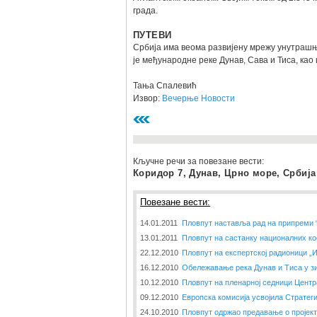
града.
ПУТЕВИ
Србија има веома развијену мрежу унутрашњ
је међународне реке Дунав, Сава и Тиса, као 
Тања Спалевић
Извор:
Вечерње Новости
Кључне речи за повезане вести:
Коридор 7, Дунав, Црно море, Србија
Повезане вести:
14.01.2011
Пловпут наставља рад на припреми 
13.01.2011
Пловпут на састанку националних ко
22.12.2010
Пловпут на експертској радионици „
16.12.2010
Обележавање река Дунав и Тиса у з
10.12.2010
Пловпут на пленарној седници Центр
09.12.2010
Европска комисија усвојила Стратеги
24.10.2010
Пловпут одржао предавање о пројек