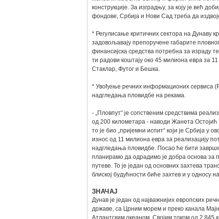
конструкције. За изградњу, за коју је већ д
фондове, Србија и Нови Сад треба да издвој
* Регулисање критичних сектора на Дунаву к
задовољавају препоручене габарите пловног п
финансијска средства потребна за израду те
ти радови коштају око 45 милиона евра за 11
Стаклар, Футог и Бешка.
* Увођење речних информационих сервиса (Р
надгледања пловидбе на рекама.
- „Пловпут“ је сопственим средствима реали
од 200 километара - наводи Жанета Остојић Б
то је био „пријемни испит“ који је Србија у 
износ од 11 милиона евра за реализацију п
надгледања пловидбе. Посао ће бити завршен
планирамо да одрадимо је добра основа за 
путеве. То је један од основних захтева тран
блиској будућности биће захтев и у односу на
ЗНАЧАЈ
Дунав је један од најважнијих европских реч
државе, са Црним морем и преко канала Мај
Атлантским океаном. Својим током од 2.845 