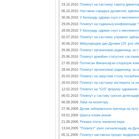
19.10.2010
Пловпут на састанку савета директо
06.10.2010
Наставак сарадње дунавских админи
30.09.2010
У Београду одржан скуп о имплемент
29.09.2010
Пловпут на годишњој конференцији 
28.09.2010
У Београду одржан скуп о имплемент
02.07.2010
Пловпут на састанку управног одбор
30.06.2010
Међународни дан Дунава (29. јун) об
26.06.2010
Пловпут организовао радионицу за с
25.06.2010
Пловпут домаћин статусног састанк
27.05.2010
Потписан Финансијски споразум изме
28.04.2010
Пловпут организовао радионицу за н
25.03.2010
Пловпут на округлом столу посвеће
26.03.2010
Пловпут на састанку експерата за х
12.02.2010
Пловпут на “GIS” форуму одржаном 
06.01.2010
Пловпут у саставу српске делегациј
06.08.2009
Лађе на монитору
27.06.2009
Дунав заборављена пречица на путу 
03.01.2009
Шанса плови реком
21.08.2006
Рекама отичу милиони евра
13.04.2005
"Пловпут" увео сигнализацију на Дун
05.11.2009
Пловпут наставља процес модерниза