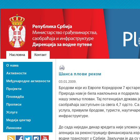
Насловна
Контакт
О нама
Активности
Шанса плови реком
Међународне активности
03.01.2009.
Бродови који из Европе Коридором 7 крстаре 
Пројекти
Природа нам је била наклоњена и подарила н
Пловидба
нашу земљу плован. Тај потенцијал држава је
Прописи
саобраћаја заступљен са свега 4,7 одсто. С
услуга, привукли бродове, туристе, наутичаре
Услуге
инфраструктуре.
Медија центар
До сада ниједан динар кредита није уложен у
Линкови
агенција за реконструкцију финансирала из
водни транспорт у Србији. Закључак је да су