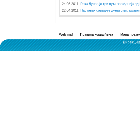
24.05.2011
Река Дунав је три пута загађенија од 
22.04.2011
Наставак сарадње дунавских админи
Web mail
Правила коришћења
Мапа презен
Дирекциј