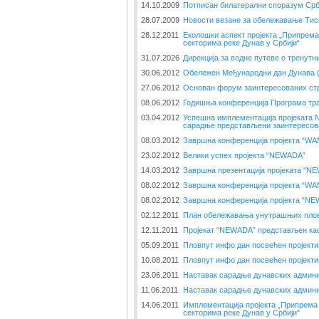
14.10.2009
Потписан билатерални споразум Срб
28.07.2009
Новости везане за обележавање Тис
28.12.2011
Еколошки аспект пројекта „Припрема
секторима реке Дунав у Србији“
31.07.2026
Дирекција за водне путеве о тренут
30.06.2012
Обележен Међународни дан Дунава (2
27.06.2012
Основан форум заинтересованих стр
08.06.2012
Годишња конференција Програма тр
03.04.2012
Успешна имплементација пројеката
сарадње представљени заинтересов
08.03.2012
Завршна конференција пројекта “W
23.02.2012
Велики успех пројекта “NEWADA”
14.03.2012
Завршна презентација пројеката "N
08.02.2012
Завршна конференција пројекта “W
08.02.2012
Завршна конференција пројекта “N
02.12.2011
План обележавања унутрашњих пловн
12.11.2011
Пројекат “NEWADA” представљен као
05.09.2011
Пловпут инфо дан посвећен пројект
10.08.2011
Пловпут инфо дан посвећен пројект
23.06.2011
Наставак сарадње дунавских админи
11.06.2011
Наставак сарадње дунавских админи
14.06.2011
Имплементација пројекта „Припрема 
секторима реке Дунав у Србији"