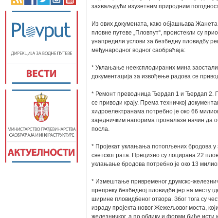
захваљујући изузетним природним погодност
Из ових докумената, како објашњава Жанета
пловне путеве „Пловпут“, проистекли су прио
унапредили услови за безбедну пловидбу ре
међународног водног саобраћаја:
* Уклањање неексплодираних мина заостали
документација за извођење радова се привод
* Ремонт преводница Ђердап 1 и Ђердап 2. 
се приводи крају. Према техничкој документ
хидроелектранама потребно је око 66 милио
заједничким напорима проналазе начин да об
посла.
* Пројекат уклањања потопљених бродова у 
светског рата. Прецизно су лоцирана 22 пло
уклањање бродова потребно је око 13 милио
* Измештање привременог друмско-железнич
препреку безбедној пловидби јер на месту гд
ширине пловидбеног отвора. Због тога су че
израду пројекта новог Жежељовог моста, кој
железничког, а по облику и форми биће ист