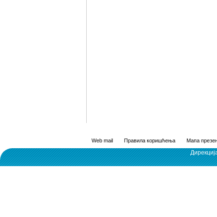
Web mail
Правила коришћења
Мапа презен
Дирекциј