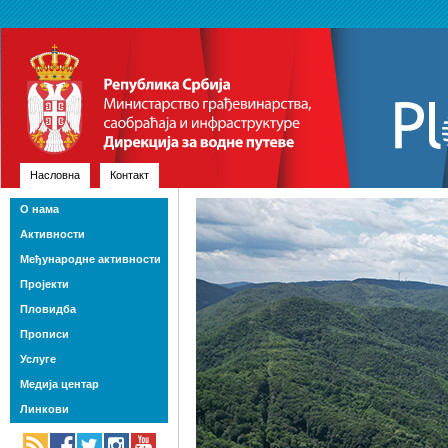
Насловна
Контакт
О нама
Активности
Међународне активности
Пројекти
Пловидба
Прописи
Услуге
Медија центар
Линкови