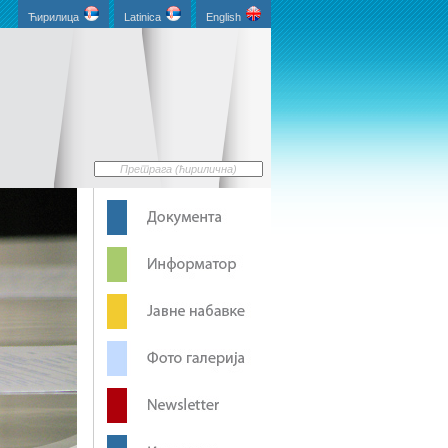
Ћирилица
Latinica
English