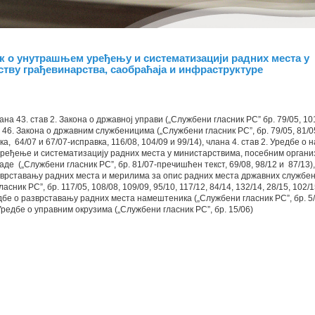
 о унутрашњем уређењу и систематизацији радних места у
тву грађевинарства, саобраћаја и инфраструктуре
ана 43. став 2. Закона о државној управи („Службени гласник РС” бр. 79/05, 101
а 46. Закона о државним службеницима („Службени гласник РС”, бр. 79/05, 81/0
а, 64/07 и 67/07-исправка, 116/08, 104/09 и 99/14), члана 4. став 2. Уредбе о 
ређење и систематизацију радних места у министарствима, посебним органи
де („Службени гласник РС”, бр. 81/07-пречишћен текст, 69/08, 98/12 и 87/13),
зврставању радних места и мерилима за опис радних места државних службе
асник РС”, бр. 117/05, 108/08, 109/09, 95/10, 117/12, 84/14, 132/14, 28/15, 102/1
дбе о разврставању радних места намештеника („Службени гласник РС”, бр. 5/0
. Уредбе о управним окрузима („Службени гласник РС”, бр. 15/06)