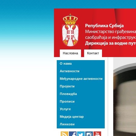
Насловна
Контакт
О нама
Активности
Међународне активности
Пројекти
Пловидба
Прописи
Услуге
Медија центар
Линкови