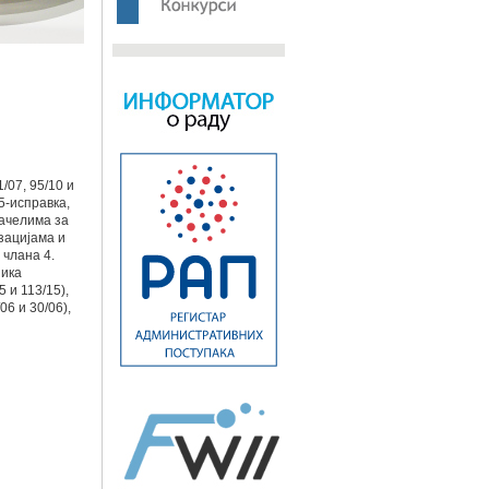
/07, 95/10 и
5-исправка,
начелима за
зацијама и
 члана 4.
ника
5 и 113/15),
6 и 30/06),