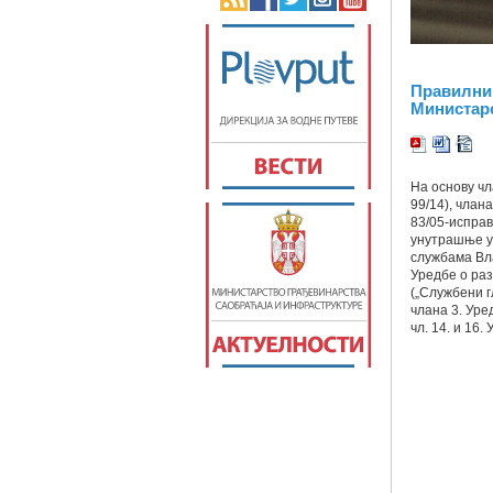
Правилник
Министарс
На основу чл
99/14), члан
83/05-исправк
унутрашње у
службама Вла
Уредбе о ра
(„Службени гл
члана 3. Уре
чл. 14. и 16