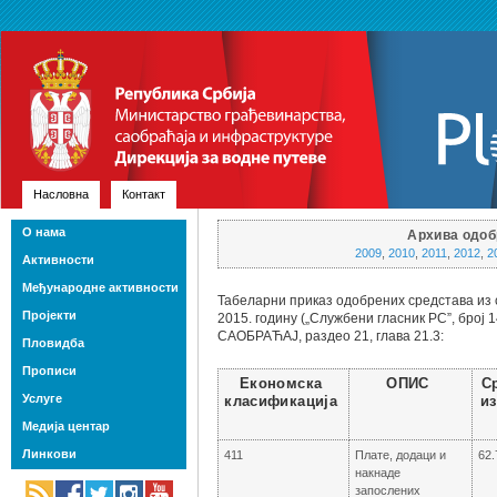
Насловна
Контакт
О нама
Архива одоб
2009
,
2010
,
2011
,
2012
,
2
Активности
Међународне активности
Табеларни приказ одобрених средстава из 
Пројекти
2015. годину („Службени гласник РС”, број 
САОБРАЋАЈ, раздео 21, глава 21.3:
Пловидба
Прописи
Економска
ОПИС
С
Услуге
класификација
из
Медија центар
Линкови
411
Плате, додаци и
62.
накнаде
запослених