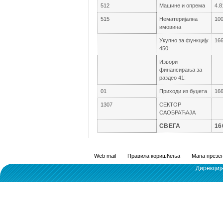
512
Машине и опрема
4.8
515
Нематеријална
100
имовина
Укупно за функцију
166
450:
Извори
финансирања за
раздео 41:
01
Приходи из буџета
166
1307
СЕКТОР
САОБРАЋАЈА
СВЕГА
16
Web mail
Правила коришћења
Мапа презен
Дирекциј