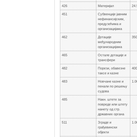
426
Материјал
24.
451
Субвенције јавним
нефинансијским,
предузећима и
организацијама
462
Дотације
350
међународним
организацијама
465
Остале дотације и
трансфери
482
Порези, обавезне
400
таксе и казне
483
Новчане казне и
1.0
пенали по решењу
судова
485
Накн. штете за
повреде или штету
нанету од стр.
државних органа
511
Зграде и
1.0
грађевински
објекти