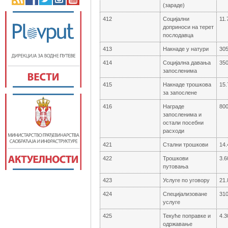
(зараде)
412
Социјални
11.
доприноси на терет
послодавца
413
Накнаде у натури
305
414
Социјална давања
350
запосленима
415
Накнаде трошкова
15.
за запослене
416
Награде
800
запосленима и
остали посебни
расходи
421
Стални трошкови
14.
422
Трошкови
3.6
путовања
423
Услуге по уговору
21.
424
Специјализоване
310
услуге
425
Текуће поправке и
4.3
одржавање