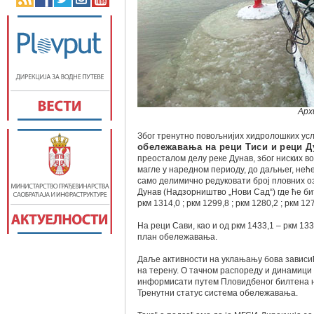
Арх
Због тренутно повољнијих хидролошких усл
обележавања на реци Тиси и реци Д
преосталом делу реке Дунав, због ниских в
магле у наредном периоду, до даљњег, неће
само делимично редуковати број пловних оз
Дунав (Надзорништво „Нови Сад“) где ће бити
ркм 1314,0 ; ркм 1299,8 ; ркм 1280,2 ; ркм 12
На реци Сави, као и од ркм 1433,1 – ркм 1
план обележавања.
Даље активности на уклањању бова зависи
на терену. О тачном распореду и динамици
информисати путем Пловидбеног билтена н
Тренутни статус система обележавања.