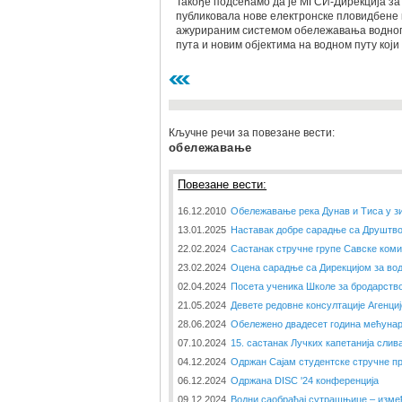
Такође подсећамо да је МГСИ-Дирекција за 
публиковала нове електронске пловидбене к
ажурираним системом обележавања водног 
пута и новим објектима на водном путу који
Кључне речи за повезане вести:
обележавање
Повезане вести:
16.12.2010
Обележавање река Дунав и Тиса у з
13.01.2025
Наставак добре сарадње са Друштво
22.02.2024
Састанак стручне групе Савске коми
23.02.2024
Оцена сарадње са Дирекцијом за вод
02.04.2024
Посета ученика Школе за бродарств
21.05.2024
Девете редовне консултације Агенци
28.06.2024
Обележено двадесет година мећунар
07.10.2024
15. састанак Лучких капетанија слив
04.12.2024
Одржан Сајам студентске стручне пра
06.12.2024
Одржана DISC '24 конференција
09.12.2024
Водни саобраћај сутрашњице – измеђ