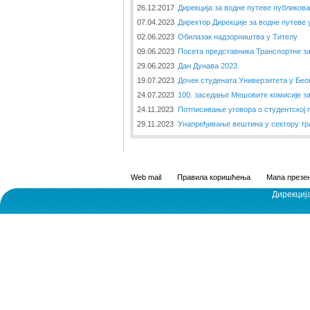
26.12.2017
Дирекција за водне путеве публиков
07.04.2023
Директор Дирекције за водне путеве
02.06.2023
Обилазак надзорништва у Тителу
09.06.2023
Посета представника Транспортне за
29.06.2023
Дан Дунава 2023.
19.07.2023
Дочек студената Универзитета у Бео
24.07.2023
100. заседање Мешовите комисије з
24.11.2023
Потписивање уговора о студентској 
29.11.2023
Унапређивање вештина у сектору тр
Web mail
Правила коришћења
Мапа презен
Дирекциј