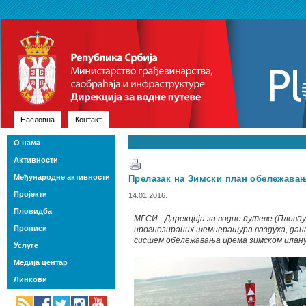
Насловна
Контакт
О нама
Активности
Међународне активности
Прелазак на Зимски план обележавањ
Пројекти
14.01.2016.
Пловидба
МГСИ - Дирекција за водне путеве (Пловп
Прописи
прогнозираних температура ваздуха, дана
систем обележавања према зимском план
Услуге
Медија центар
Линкови