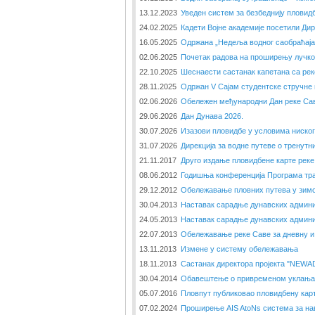
13.12.2023
Уведен систем за безбеднију пловид
24.02.2025
Кадети Војне академије посетили Дир
16.05.2025
Одржана „Недеља водног саобраћаја 
02.06.2025
Почетак радова на проширењу лучко
22.10.2025
Шеснаести састанак капетана са ре
28.11.2025
Одржан V Сајам студентске стручне п
02.06.2026
Обележен међународни Дан реке Са
29.06.2026
Дан Дунава 2026.
30.07.2026
Изазови пловидбе у условима ниског
31.07.2026
Дирекција за водне путеве о тренут
21.11.2017
Друго издање пловидбене карте реке
08.06.2012
Годишња конференција Програма тр
29.12.2012
Обележавање пловних путева у зим
30.04.2013
Наставак сарадње дунавских админи
24.05.2013
Наставак сарадње дунавских админи
22.07.2013
Обележавање реке Саве за дневну и
13.11.2013
Измене у систему обележавања
18.11.2013
Састанак директора пројекта "NEWAD
30.04.2014
Обавештење о привременом уклањањ
05.07.2016
Пловпут публиковао пловидбену кар
07.02.2024
Проширење AIS AtoNs система за на