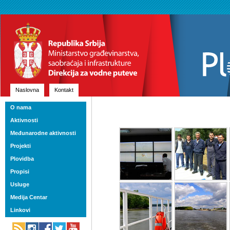
Naslovna
Kontakt
O nama
Aktivnosti
Međunarodne aktivnosti
Projekti
Plovidba
Propisi
Usluge
Medija Centar
Linkovi