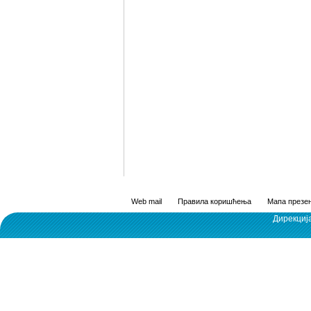
Web mail
Правила коришћења
Мапа презен
Дирекциј