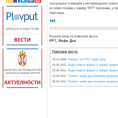
унутрашње пловидбе у интермодалне транспор
из првог позива у оквиру "FP7" програма, у о
партнери.
Кључне речи за повезане вести:
FP7, Инфо Дан
Повезане вести:
30.10.2009
Пловпут на "FP7" инфо дану
16.05.2011
Индустријски форум у оквиру пројек
03.06.2011
Индустријски форум у оквиру пројек
10.08.2011
Пловпут инфо дан посвећен пројект
05.09.2011
Пловпут инфо дан посвећен пројект