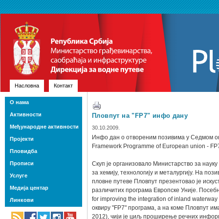
Насловна
Контакт
О нама
Активности
Пловпут на "FP7" инфо дану
Међународне активности
30.10.2009.
Инфо дан о отвореним позивима у Седмом ок
Пројекти
Framework Programme of European union - FP7)
Пловидба
Прописи
Скуп је организовало Министарство за науку 
за хемију, технологију и металургију. На по
Услуге
пловне путеве Пловпут презентовао је искуст
Медија центар
различитих програма Европске Уније. Посебна
for improving the integration of inland waterway
Линкови
оквиру "FP7" програма, а на коме Пловпут им
2012), чији је циљ проширење речних инфор