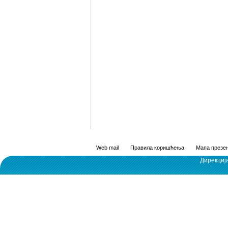
Web mail
Правила коришћења
Мапа презен
Дирекциј