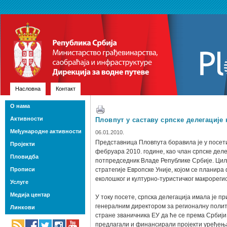
Насловна
Контакт
О нама
Активности
Пловпут у саставу српске делегације 
Међународне активности
06.01.2010.
Представница Пловпута боравила је у посети
Пројекти
фебруара 2010. године, као члан српске деле
Пловидба
потпредседник Владе Републике Србије. Циљ
Прописи
стратегије Европске Уније, којом се планира
еколошког и културно-туристичког макрореги
Услуге
Медија центар
У току посете, српска делегација имала је п
генералним директором за регионалну полити
Линкови
стране званичника ЕУ да ће се према Србији
предлагали и финансирали пројекти уређења 