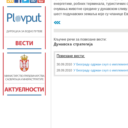
енергетике, робних терминала, туристичких о
очувања животне средине у дунавском сливу.
шест подунавских земаља које су чланице Евр
Кључне речи за повезане вести:
Дунавска стратегија
Повезане вести:
30.09.2010
У Београду одржан скуп о имплемент
28.09.2010
У Београду одржан скуп о имплемент