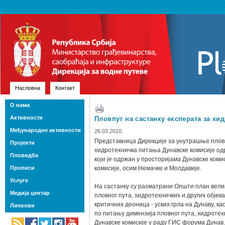
Насловна
Контакт
О нама
Активности
Пловпут на састанку експерата за хи
Међународне активности
26.03.2010.
Представница Дирекције за унутрашње пловн
Пројекти
хидротехничка питања Дунавске комисије одр
Пловидба
који је одржан у просторијама Дунавске ком
Прописи
комисије, осим Немачке и Молдавије.
Услуге
На састанку су разматрани Општи план велик
Медија центар
пловног пута, хидротехничких и других објек
критичних деоница - уских грла на Дунаву, к
Линкови
по питању димензија пловног пута, хидротехн
Дунавске комисије у раду ГИС форума Дунав