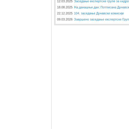
12.03.2025
Заседање експертске групе за хидр
18.08.2025
На данашњи дан: Потписана Дунавск
22.12.2025
104. заседање Дунавске комисије
09.03.2026
Завршено заседање експертске Груп