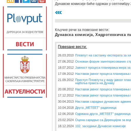
Дунавске комисије биће одржан у септембру 
Кључне речи за повезане вести:
Дунавска комисија, Хидротехничка п
Повезане вести:
26.03.2010
Пловпут на састанку експерата за х
27.06.2012
Основан форум заинтересованих стр
18.07.2012
Јавност процеса планирања мера за
17.09.2012
Наставак јавног процеса планирања
21.09.2012
Приступ Пловпута у виду јавног пл
најбоља пракса на Дунаву
20.08.2012
Наставак јавног процеса планирања
17.12.2012
Наставак јавног процеса планирања
30.04.2013
Наставак сарадње дунавских админи
10.04.2018
Друга „METEET” радионица
12.06.2018
Одржана друга „METEET” радионица
23.02.2024
Оцена сарадње са Дирекцијом за вод
18.12.2024
102. заседање Дунавске комисије