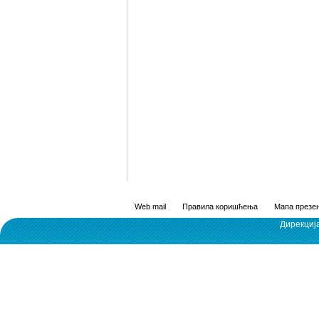
Web mail
Правила коришћења
Мапа презен
Дирекциј