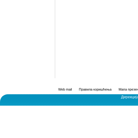
Web mail
Правила коришћења
Мапа презен
Дирекциј