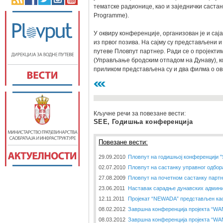
тематске радионице, као и заједнички саст
Programme).
У оквиру конференције, организован је и сај
из првог позива. На сајму су представљени и
путеве Пловпут партнер. Ради се о пројект
(Управљање бродским отпадом на Дунаву), ко
приликом представљена су и два филма о ови
Кључне речи за повезане вести:
SEE, Годишња конференција
Повезане вести:
29.09.2010
Пловпут на годишњој конференцији 
02.07.2010
Пловпут на састанку управног одбор
27.08.2009
Пловпут на почетном састанку парт
23.06.2011
Наставак сарадње дунавских админи
12.11.2011
Пројекат “NEWADA” представљен као
08.02.2012
Завршна конференција пројекта “W
08.03.2012
Завршна конференција пројекта “W