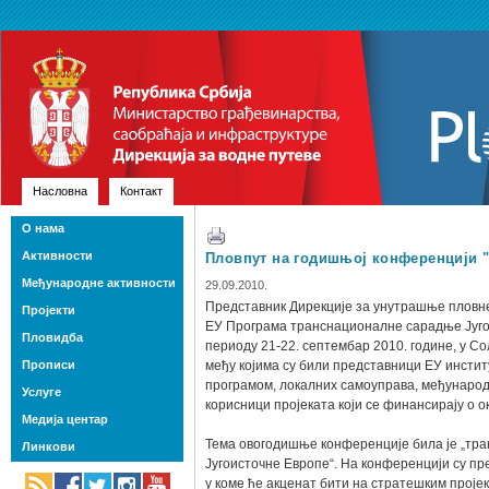
Насловна
Контакт
О нама
Активности
Пловпут на годишњој конференцији 
Међународне активности
29.09.2010.
Представник Дирекције за унутрашње пловне
Пројекти
ЕУ Програма транснационалне сарадње Југоис
Пловидба
периоду 21-22. септембар 2010. године, у Со
Прописи
међу којима су били представници ЕУ инстит
програмом, локалних самоуправа, међународн
Услуге
корисници пројеката који се финансирају о о
Медија центар
Тема овогодишње конференције била је „тра
Линкови
Југоисточне Европе“. На конференцији су пр
у коме ће акценат бити на стратешким проје