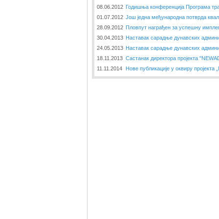
08.06.2012
Годишња конференција Програма тр
01.07.2012
Још једна међународна потврда ква
28.09.2012
Пловпут награђен за успешну импле
30.04.2013
Наставак сарадње дунавских админи
24.05.2013
Наставак сарадње дунавских админи
18.11.2013
Састанак директора пројекта "NEWAD
11.11.2014
Нове публикације у оквиру пројекта