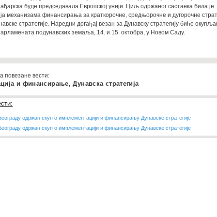
Мађарска буде председавала Европској унији. Циљ одржаног састанка била је
ја механизама финансирања за краткорочне, средњорочне и дугорочне стра
навске стратегије. Наредни догађај везан за Дунавску стратегију биће окупљ
арламената подунавских земаља, 14. и 15. октобра, у Новом Саду.
а повезане вести:
ција и финансирање, Дунавска стратегија
сти:
Београду одржан скуп о имплементацији и финансирању Дунавске стратегије
Београду одржан скуп о имплементацији и финансирању Дунавске стратегије