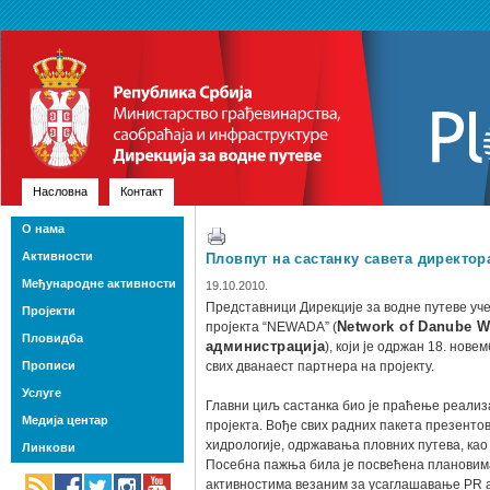
Насловна
Контакт
О нама
Активности
Пловпут на састанку савета директо
Међународне активности
19.10.2010.
Представници Дирекције за водне путеве уче
Пројекти
пројекта “NEWADA” (
Network of Danube W
Пловидба
администрација
), који је одржан 18. нов
Прописи
свих дванаест партнера на пројекту.
Услуге
Главни циљ састанка био је праћење реализ
Медија центар
пројекта. Вође свих радних пакета презент
хидрологије, одржавања пловних путева, као
Линкови
Посебна пажња била је посвећена плановима
активностима везаним за усаглашавање PR а