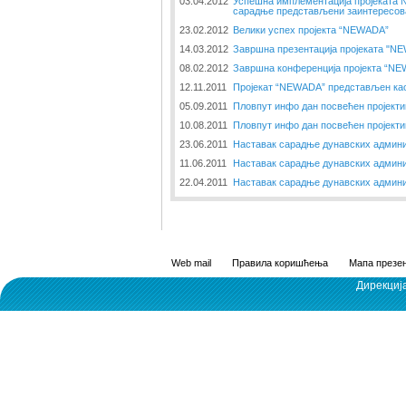
03.04.2012
Успешна имплементација пројеката
сарадње представљени заинтересов
23.02.2012
Велики успех пројекта “NEWADA”
14.03.2012
Завршна презентација пројеката "N
08.02.2012
Завршна конференција пројекта “N
12.11.2011
Пројекат “NEWADA” представљен као
05.09.2011
Пловпут инфо дан посвећен пројект
10.08.2011
Пловпут инфо дан посвећен пројект
23.06.2011
Наставак сарадње дунавских админи
11.06.2011
Наставак сарадње дунавских админи
22.04.2011
Наставак сарадње дунавских админи
Web mail
Правила коришћења
Мапа презен
Дирекциј