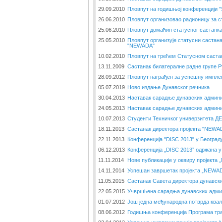
29.09.2010
Пловпут на годишњој конференцији 
26.06.2010
Пловпут организовао радионицу за с
25.06.2010
Пловпут домаћин статусног састанк
25.05.2010
Пловпут организује статусни састана
"NEWADA"
10.02.2010
Пловпут на трећем Статусном саста
13.11.2009
Састанак билатералне радне групе Р
28.09.2012
Пловпут награђен за успешну импле
05.07.2019
Ново издање Дунавског речника
30.04.2013
Наставак сарадње дунавских админи
24.05.2013
Наставак сарадње дунавских админи
10.07.2013
Студенти Техничког универзитета ДЕ
18.11.2013
Састанак директора пројекта "NEWAD
22.11.2013
Конференција "DISC 2013" у Београд
06.12.2013
Конференција „DISC 2013” одржана у
11.11.2014
Нове публикације у оквиру пројекта
14.11.2014
Успешан завршетак пројекта „NEWAD
11.05.2015
Састанак Савета директора дунавски
22.05.2015
Учвршћена сарадња дунавских админ
01.07.2012
Још једна међународна потврда ква
08.06.2012
Годишња конференција Програма тр