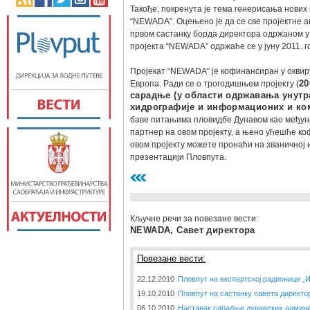
Такође, покренута је тема генерисања нових 
“NEWADA”. Оцењено је да се све пројектне ак
првом састанку борда директора одржаном у 
пројекта “NEWADA” одржаће се у јуну 2011. г
Пројекат “NEWADA” је кофинансиран у окви
Европа. Ради се о трогодишњем пројекту (
20
сарадње (у области одржавања унутр
хидрографије и информационих и ко
баве питањима пловидбе Дунавом као међуна
партнер на овом пројекту, а њено ућешће к
овом пројекту можете пронаћи на званичној 
презентацији Пловпута.
Кључне речи за повезане вести:
NEWADA, Савет директора
Повезане вести:
22.12.2010
Пловпут на експертској радионици „
19.10.2010
Пловпут на састанку савета директо
06.10.2010
Наставак сарадње дунавских админи