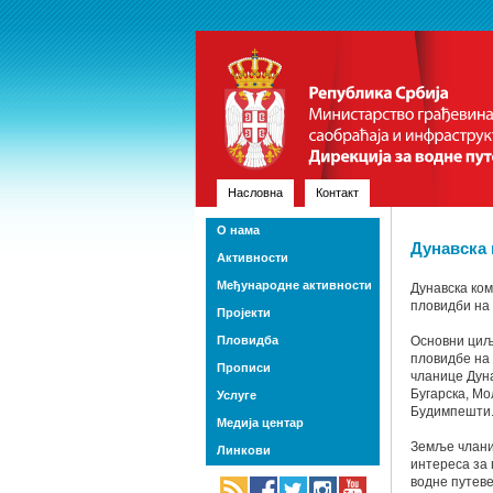
Насловна
Контакт
О нама
Дунавска 
Активности
Међународне активности
Дунавска ком
пловидби на 
Пројекти
Пловидба
Основни циљ 
пловидбе на
Прописи
чланице Дуна
Бугарска, Мо
Услуге
Будимпешти. 
Медија центар
Земље чланиц
Линкови
интереса за 
водне путеве