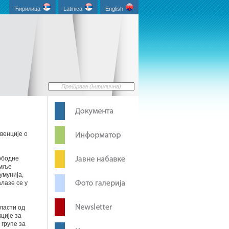
Ћирилица
Latinica
English
венције о
лободне
емље
умунија,
лазе се у
бласти од
кције за
 групе за