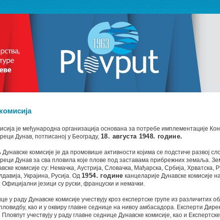
комисија
исија је међународна организација основана за потребе имплементације Кон
реци Дунав, потписаној у Београду,
18. августа 1948. године.
Дунавске комисије је да промовише активности којима се подстиче развој с
 реци Дунав за сва пловила које плове под заставама прибрежних земаља. З
вске комисије су: Немачка, Аустрија, Словачка, Мађарска, Србија, Хрватска, Р
лдавија, Украјина, Русија. Од
1954. године
канцеларије Дунавске комисије на
Официјални језици су руски, француски и немачки.
е у раду Дунавске комисије учествују кроз експертске групе из различитих о
пловидбу, као и у оквиру главне седнице на нивоу амбасадора. Експерти Дире
 Пловпут учествују у раду главне седнице Дунавске комисије, као и Експертске