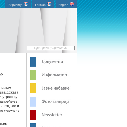
Ћирилица
Latinica
English
ао
хничким
ција држава,
 унутрашњу
унапређење,
ишта, као и
ође укључене
ичким