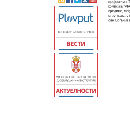
пројектима “
комисија “PI
средине, ме
стручњака у 
ове Организа