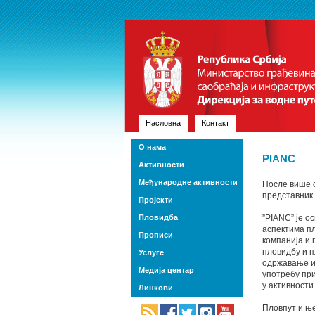
Насловна
Контакт
О нама
PIANC
Активности
Међународне активности
После више о
представник 
Пројекти
Пловидба
”PIANC” је о
аспектима пл
Прописи
компанија и 
пловидбу и 
Услуге
одржавање и 
Медија центар
употребу при
у активности
Линкови
Пловпут и ње