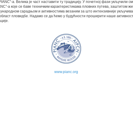
PIANC”-a. Велика је част наставити ту традицију. У почетној фази укључили см
ANC”-a које се баве техничким карактеристикама пловних путева, заштитом ж
ђународном сарадњом и активностима везаним за што интензивније укључив
област пловидбе. Надамо се да ћемо у будућности проширити наше активност
ције.
www.pianc.org