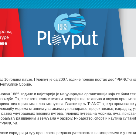
д 10 година паузе, Пловпут је од 2007. године поново постао део “PIANC”-а к
Републике Србије.
снован 1885. године и најстарија је међународна организација која се бави те
овидбе. То је светска неполитичка и непрофитна техничка и научна организа
приватних корисника пловних путева. Главни циљ “PIANC”-a је да промовише
пловидбу морима сталним улагањима у планирање, пројектовање, изградњу, 
развој унутрашњих пловних путева, пловних путева на морима, лука, пристан
обаља у развијеним и земљама у развоју. Рибарство, спорт и наутика су так
 “PIANC”-a.
гови сарадници су у прошлости редовно учествовали на конгресима и у техн