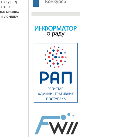
о се у рад
ивотне
ање младих
и у оквиру