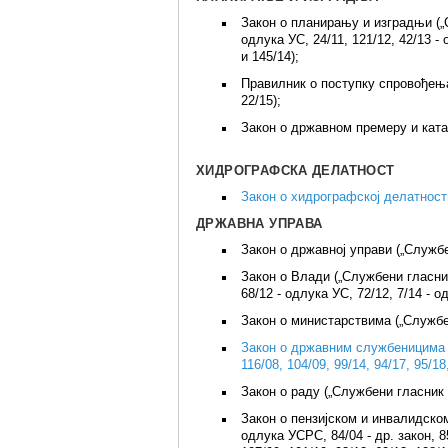
Закон о планирању и изградњи („Сл
одлука УС, 24/11, 121/12, 42/13 -
и 145/14);
Правилник о поступку спровођења
22/15);
Закон о државном премеру и катас
ХИДРОГРАФСКА ДЕЛАТНОСТ
Закон о хидрографској делатности
ДРЖАВНА УПРАВА
Закон о државној управи („Службен
Закон о Влади („Службени гласник Р
68/12 - одлука УС, 72/12, 7/14 - о
Закон о министарствима („Службен
Закон о државним службеницима („
116/08, 104/09, 99/14, 94/17, 95/18
Закон о раду („Службени гласник РС
Закон о пензијском и инвалидском
одлука УСРС, 84/04 - др. закон, 85