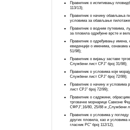
Правилник о испитивању пловидбе
113/13);
Правилник о начину обављања пил
условима за обављање пилотаже (
Правилник о водним путевима, лу
за пловила одређене врсте и вели
Правилник о одређивању имена, о
евиденције о именима, ознакама 
51/98);
Правилник о вијању заставе трго
Службени лист СРЈ” број 31/98);
Правилник о условима које морај
Службени лист СРЈ” број 72/99);
Правилник о начину и условима р
лист СРЈ” број 72/99);
Правилник о садржини, обрасцим
трговачке морнарице Савезне Фе
СФРЈ“,16/80, 25/88 и „Службени ли
Правилник о условима у погледу
других пловила, као и условима 
гласник РС” број 112/12);