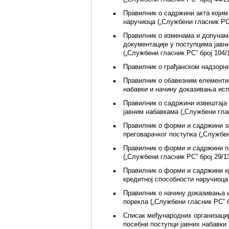
Правилник о садржини акта којим 
наручиоца („Службени гласник РС”
Правилник о изменама и допунам
документације у поступцима јавн
(„Службени гласник РС” број 104/1
Правилник о грађанском надзорник
Правилник о обавезним елементим
набавки и начину доказивања исп
Правилник о садржини извештаја 
јавним набавкама („Службени глас
Правилник о форми и садржини 
преговарачког поступка („Службен
Правилник о форми и садржини п
(„Службени гласник РС” број 29/13
Правилник о форми и садржини к
кредитној способности наручиоца 
Правилник о начину доказивања 
порекла („Службени гласник РС” б
Списак међународних организациј
посебни поступци јавних набавки