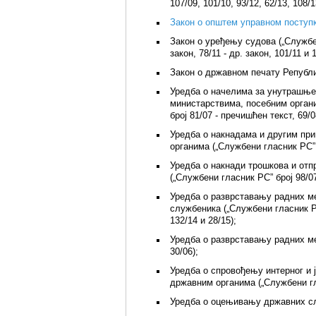
107/09, 101/10, 93/12, 62/13, 108/1
Закон о општем управном поступку
Закон о уређењу судова („Службени
закон, 78/11 - др. закон, 101/11 и 
Закон о државном печату Републик
Уредба о начелима за унутрашње
министарствима, посебним орган
број 81/07 - пречишћен текст, 69/0
Уредба о накнадама и другим пр
органима („Службени гласник РС” б
Уредба о накнади трошкова и от
(„Службени гласник РС” број 98/07
Уредба о разврставању радних м
службеника („Службени гласник РС”
132/14 и 28/15);
Уредба о разврставању радних ме
30/06);
Уредба о спровођењу интерног и 
државним органима („Службени гла
Уредба о оцењивању државних слу