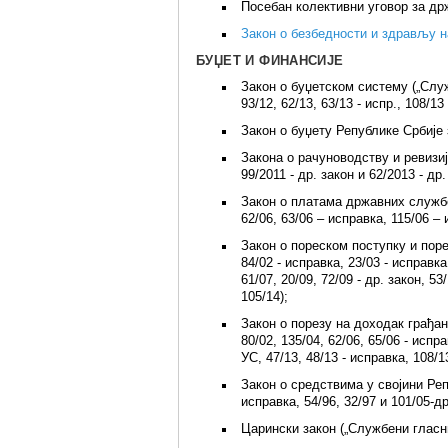
Посебан колективни уговор за држ
Закон о безбедности и здрављу на
БУЏЕТ И ФИНАНСИЈЕ
Закон о буџетском систему („Служб
93/12, 62/13, 63/13 - испр., 108/13
Закон о буџету Републике Србије 
Закона о рачуноводству и ревизиј
99/2011 - др. закон и 62/2013 - др.
Закон о платама државних службе
62/06, 63/06 – исправка, 115/06 – 
Закон о пореском поступку и поре
84/02 - исправка, 23/03 - исправка,
61/07, 20/09, 72/09 - др. закон, 53
105/14);
Закон о порезу на доходак грађана
80/02, 135/04, 62/06, 65/06 - испра
УС, 47/13, 48/13 - исправка, 108/13
Закон о средствима у својини Реп
исправка, 54/96, 32/97 и 101/05-др
Царински закон („Службени гласник