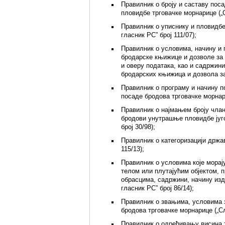
Правилник о броју и саставу пос
пловидбе трговачке морнарице („С
Правилник о уписнику и пловидбе
гласник РС” број 111/07);
Правилник о условима, начину и 
бродарске књижице и дозволе за
и оверу података, као и садржин
бродарских књижица и дозвола за
Правилник о програму и начину п
посаде бродова трговачке морнари
Правилник о најмањем броју члан
бродови унутрашње пловидбе југ
број 30/98);
Правилник о категоризацији држа
115/13);
Правилник о условима које мора
телом или плутајућим објектом, п
обрасцима, садржини, начину из
гласник РС” број 86/14);
Правилник о звањима, условима
бродова трговачке морнарице („Сл
Правилник о одређивању висина 