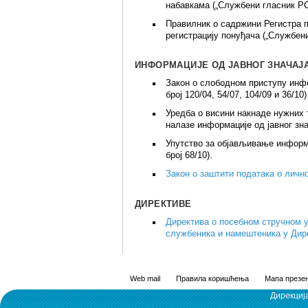
набавкама („Службени гласник РС”
Правилник о садржини Регистра по
регистрацију понуђача („Службени
ИНФОРМАЦИЈЕ ОД ЈАВНОГ ЗНАЧАЈ
Закон о слободном приступу инфо
број 120/04, 54/07, 104/09 и 36/10)
Уредба о висини накнаде нужних 
налазе информације од јавног зна
Упутство за објављивање информ
број 68/10).
Закон о заштити података о лично
ДИРЕКТИВE
Директива о посебном стручном
службеника и намештеника у Дире
Web mail
Правила коришћења
Мапа презен
Дирекциј