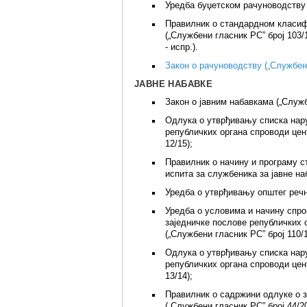
Уредба буџетском рачуноводству (
Правилник о стандардном класиф
(„Службени гласник РС” број 103/11
- испр.).
Закон о рачуноводству („Службени
ЈАВНЕ НАБАВКЕ
Закон о јавним набавкама („Служб
Одлука о утврђивању списка нару
републичких органа спроводи цен
12/15);
Правилник о начину и програму 
испита за службеника за јавне на
Уредба о утврђивању општег речни
Уредба о условима и начину спро
заједничке послове републичких 
(„Службени гласник РС” број 110/1
Одлука о утврђивању списка нару
републичких органа спроводи цен
13/14);
Правилник о садржини одлуке о з
(„Службени гласник РС” број 44/2