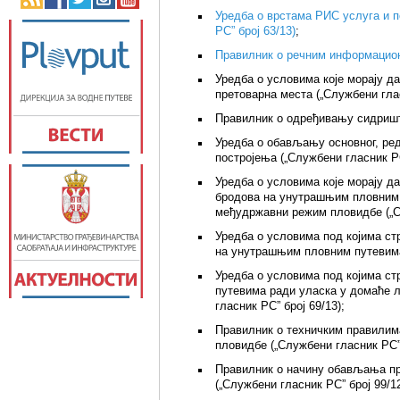
Уредба о врстама РИС услуга и 
РС” број 63/13)
;
Правилник о речним информацион
Уредба о условима које морају д
претоварна места („Службени глас
Правилник о одређивању сидришта
Уредба о обављању основног, ред
постројења („Службени гласник РС
Уредба о условима које морају д
бродова на унутрашњим пловним 
међудржавни режим пловидбе („Сл
Уредба о условима под којима ст
на унутрашњим пловним путевима 
Уредба о условима под којима с
путевима ради уласка у домаће л
гласник РС” број 69/13);
Правилник о техничким правилим
пловидбе („Службени гласник РС” 
Правилник о начину обављања пр
(„Службени гласник РС” број 99/12