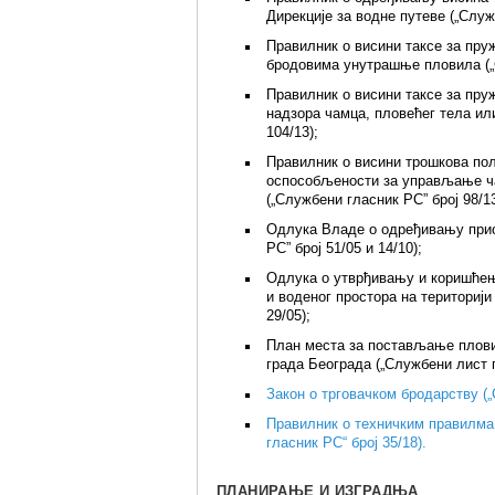
Дирекције за водне путеве („Служ
Правилник о висини таксе за пру
бродовима унутрашње пловила („С
Правилник о висини таксе за пру
надзора чамца, пловећег тела или
104/13);
Правилник о висини трошкова пол
оспособљености за управљање ча
(„Службени гласник РС” број 98/13
Одлука Владе о одређивању прис
РС” број 51/05 и 14/10);
Одлука о утврђивању и коришћењ
и воденог простора на територији
29/05);
План места за постављање пловил
града Београда („Службени лист гр
Закон о трговачком бродарству („
Правилник о техничким правилма 
гласник РС“ број 35/18).
ПЛАНИРАЊЕ И ИЗГРАДЊА