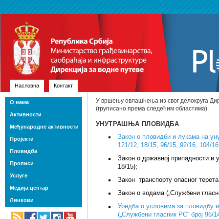
Насловна
Контакт
У вршењу овлашћења из свог делокруга Дир
О нама
(груписано према следећим областима):
Активности
УНУТРАШЊА ПЛОВИДБА
Међународне активности
Закон о пловидби и лукама на ун
Пројекти
121/12, 18/15, 96/15, 92/16, 104/16
Пловидба
Закон о државној припадности и у
Прописи
18/15);
Услуге
Закон транспорту опасног терета 
Медија центар
Закон о водама („Службени гласни
Линкови
Уредба о условима за пловидбу 
(„Службени гласник РС“ број 96/14