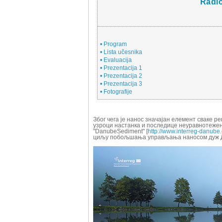
Radi
•
Program
•
Lista učesnika
•
Evaluacija
•
Prezentacija 1
•
Prezentacija 2
•
Prezentacija 3
•
Fotografije
Због чега је нанос значајан елемент сваке р
узроци настанка и последице неуравнотежено
"DanubeSediment" [
http://www.interreg-danub
циљу побољшања управљања наносом дуж Д