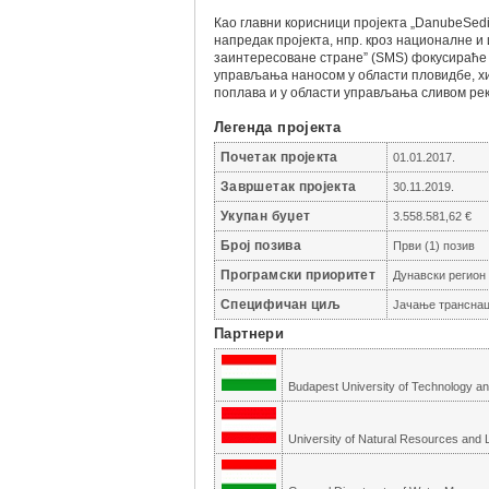
Као главни корисници пројекта „DanubeSed
напредак пројекта, нпр. кроз националне 
заинтересоване стране” (SMS) фокусираће
управљања наносом у области пловидбе, х
поплава и у области управљања сливом рек
Легенда пројекта
Почетак пројекта
01.01.2017.
Завршетак пројекта
30.11.2019.
Укупан буџет
3.558.581,62 €
Број позива
Први (1) позив
Програмски приоритет
Дунавски регион 
Специфичан циљ
Јачање транснац
Партнери
Budapest University of Technology 
University of Natural Resources and 