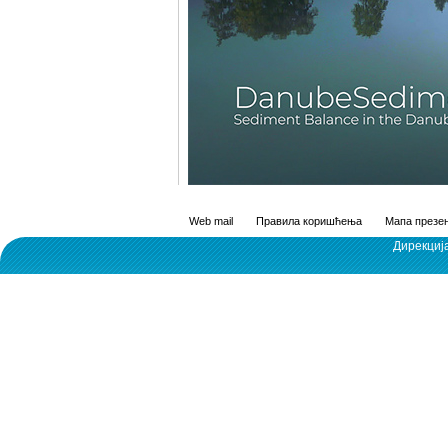
Web mail
Правила коришћења
Мапа презен
Дирекциј