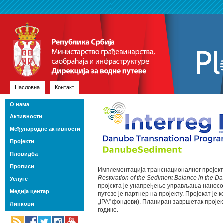
Насловна
Контакт
О нама
Активности
Међународне активности
Пројекти
Пловидба
Прописи
Имплементација транснационалног пројект
Restoration of the Sediment Balance in the D
Услуге
пројекта је унапређење управљања наносом
Медија центар
путеве је партнер на пројекту. Пројекат ј
„IPA” фондови). Планиран завршетак проје
Линкови
године.