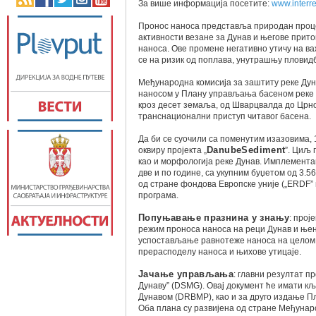
За више информација посетите:
www.interr
Пронос наноса представља природан проце
активности везане за Дунав и његове прито
наноса. Ове промене негативно утичу на в
се на ризик од поплава, унутрашњу пловидб
Међународна комисија за заштиту реке Дун
наносом у Плану управљања басеном реке Д
кроз десет земаља, од Шварцвалда до Црн
транснационални приступ читавог басена.
Да би се суочили са поменутим изазовима,
оквиру пројекта „
DanubeSediment
”. Циљ 
као и морфологија реке Дунав. Имплементаци
две и по године, са укупним буџетом од 3.
од стране фондова Европске уније („ERDF” 
програма.
Попуњавање празнина у знању
: прој
режим проноса наноса на реци Дунав и њен
успостављање равнотеже наноса на целом 
прерасподелу наноса и њихове утицаје.
Јачање управљања
: главни резултат 
Дунаву” (DSMG). Овај документ ће имати 
Дунавом (DRBMP), као и за друго издање 
Оба плана су развијена од стране Међунаро