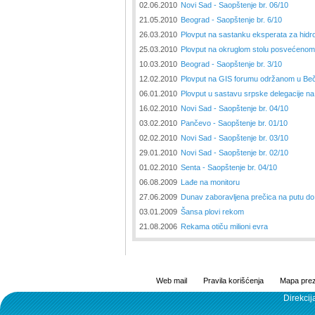
02.06.2010
Novi Sad - Saopštenje br. 06/10
21.05.2010
Beograd - Saopštenje br. 6/10
26.03.2010
Plovput na sastanku eksperata za hidr
25.03.2010
Plovput na okruglom stolu posvećenom 
10.03.2010
Beograd - Saopštenje br. 3/10
12.02.2010
Plovput na GIS forumu održanom u Be
06.01.2010
Plovput u sastavu srpske delegacije n
16.02.2010
Novi Sad - Saopštenje br. 04/10
03.02.2010
Pančevo - Saopštenje br. 01/10
02.02.2010
Novi Sad - Saopštenje br. 03/10
29.01.2010
Novi Sad - Saopštenje br. 02/10
01.02.2010
Senta - Saopštenje br. 04/10
06.08.2009
Lađe na monitoru
27.06.2009
Dunav zaboravljena prečica na putu do
03.01.2009
Šansa plovi rekom
21.08.2006
Rekama otiču milioni evra
Web mail
Pravila korišćenja
Mapa prez
Direkcij