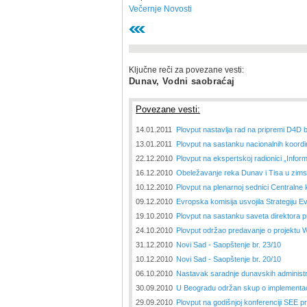
Večernje Novosti
Ključne reči za povezane vesti:
Dunav, Vodni saobraćaj
Povezane vesti:
14.01.2011
Plovput nastavlja rad na pripremi D4D
13.01.2011
Plovput na sastanku nacionalnih koordi
22.12.2010
Plovput na ekspertskoj radionici „Informa
16.12.2010
Obeležavanje reka Dunav i Tisa u zim
10.12.2010
Plovput na plenarnoj sednici Centralne
09.12.2010
Evropska komisija usvojila Strategiju E
19.10.2010
Plovput na sastanku saveta direktora
24.10.2010
Plovput održao predavanje o projektu
31.12.2010
Novi Sad - Saopštenje br. 23/10
10.12.2010
Novi Sad - Saopštenje br. 20/10
06.10.2010
Nastavak saradnje dunavskih administ
30.09.2010
U Beogradu održan skup o implementacij
29.09.2010
Plovput na godišnjoj konferenciji SEE 