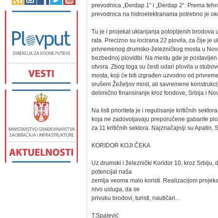
prevodnica „Đerdap 1“ i „Đerdap 2“. Prema tehn
prevodnica na hidroelektranama potrebno je oko
Tu je i projekat uklanjanja potopljenih brodova 
rata. Precizno su locirana 22 plovila, za čije je
privremenog drumsko-železničkog mosta u Novo
bezbednoj plovidbi. Na mestu gde je postavljen 
otvora. Zbog toga su česti udari plovila u stubo
mosta, koji će biti izgrađen uzvodno od privreme
srušeni Žeželjov most, ali savremene konstrukci
delimično finansiranje kroz fondove, Srbija i No
Na listi prioriteta je i regulisanje kritičnih s
koja ne zadovoljavaju preporučene gabarite plov
za 11 kritičnih sektora. Najznačajniji su Apatin, 
KORIDOR KOJI ČEKA
Uz drumski i železnički Koridor 10, kroz Srbiju, 
potencijal naša
zemlja veoma malo koristi. Realizacijom projek
nivo usluga, da se
privuku brodovi, turisti, nautičari...
T.Spalević