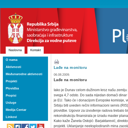
Naslovna
Kontakt
O nama
Aktivnosti
Lađe na monitoru
Međunarodne aktivnosti
06.08.2009.
Lađe na monitoru
Projekti
Plovidba
Iako je Dunav celom dužinom kroz našu zemlju p
svega 4,7 odsto. Do sada nijedan domaći dinar k
Propisi
je EU. Tako će i donacijom Evropske komisije, 
Usluge
Srbiju biti uveden rečni informacioni servis (RI
Medija Centar
plovidbe. Ugovor za izvođenje radova trebalo b
rekonstrukciju finansirala je izradu master plana 
Linkovi
Kako kaže Žaneta Ostojić- Barjaktarević, direkto
projekti. Uklanjanje neeksplodiranih mina zaost