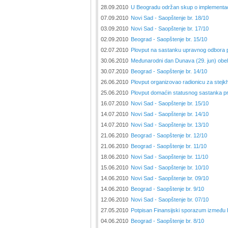
28.09.2010
U Beogradu održan skup o implementacij
07.09.2010
Novi Sad - Saopštenje br. 18/10
03.09.2010
Novi Sad - Saopštenje br. 17/10
02.09.2010
Beograd - Saopštenje br. 15/10
02.07.2010
Plovput na sastanku upravnog odbora
30.06.2010
Međunarodni dan Dunava (29. jun) obele
30.07.2010
Beograd - Saopštenje br. 14/10
26.06.2010
Plovput organizovao radionicu za stejk
25.06.2010
Plovput domaćin statusnog sastanka 
16.07.2010
Novi Sad - Saopštenje br. 15/10
14.07.2010
Novi Sad - Saopštenje br. 14/10
14.07.2010
Novi Sad - Saopštenje br. 13/10
21.06.2010
Beograd - Saopštenje br. 12/10
21.06.2010
Beograd - Saopštenje br. 11/10
18.06.2010
Novi Sad - Saopštenje br. 11/10
15.06.2010
Novi Sad - Saopštenje br. 10/10
14.06.2010
Novi Sad - Saopštenje br. 09/10
14.06.2010
Beograd - Saopštenje br. 9/10
12.06.2010
Novi Sad - Saopštenje br. 07/10
27.05.2010
Potpisan Finansijski sporazum između 
04.06.2010
Beograd - Saopštenje br. 8/10