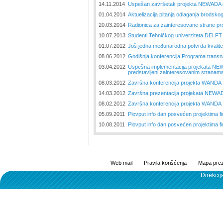
14.11.2014
Uspešan završetak projekta NEWADA
01.04.2014
Aktuelizacija pitanja odlaganja brods
20.03.2014
Radionica za zainteresovane strane 
10.07.2013
Studenti Tehničkog univerziteta DELFT 
01.07.2012
Još jedna međunarodna potvrda kvali
08.06.2012
Godišnja konferencija Programa transn
03.04.2012
Uspešna implementacija projekata NEWA
predstavljeni zainteresovanim stranama 
08.03.2012
Završna konferencija projekta WANDA
14.03.2012
Završna prezentacija projekata NEWAD
08.02.2012
Završna konferencija projekta WANDA
05.09.2011
Plovput info dan posvećen projektima f
10.08.2011
Plovput info dan posvećen projektima f
Web mail
Pravila korišćenja
Mapa prez
Direkcij