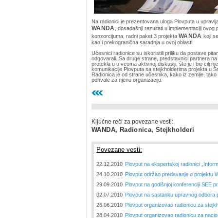
Na radionici je prezentovana uloga Plovputa u upravlja
WANDA
, dosadašnji rezultati u implementaciji ovog
konzorcijuma, radni paket 3 projekta
WANDA
koji s
kao i prekogranična saradnja u ovoj oblasti.
Učesnici radionice su iskoristili priliku da postave 
odgovarali. Sa druge strane, predstavnici partnera na 
protekla u u veoma aktivnoj diskusiji, što je i bio cil
komunikacije Plovputa sa stejkholderima projekta u Srb
Radionica je od strane učesnika, kako iz zemlje, tako
pohvale za njenu organizaciju.
Ključne reči za povezane vesti:
WANDA, Radionica, Stejkholderi
Povezane vesti:
22.12.2010
Plovput na ekspertskoj radionici „Informa
24.10.2010
Plovput održao predavanje o projektu
29.09.2010
Plovput na godišnjoj konferenciji SEE 
02.07.2010
Plovput na sastanku upravnog odbora
26.06.2010
Plovput organizovao radionicu za stejk
28.04.2010
Plovput organizovao radionicu za naci