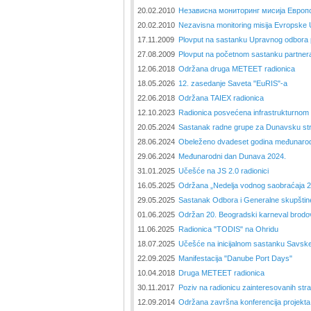
20.02.2010
Независна мониторинг мисија Европск
20.02.2010
Nezavisna monitoring misija Evropske U
17.11.2009
Plovput na sastanku Upravnog odbora
27.08.2009
Plovput na početnom sastanku partne
12.06.2018
Održana druga METEET radionica
18.05.2026
12. zasedanje Saveta "EuRIS"-a
22.06.2018
Održana TAIEX radionica
12.10.2023
Radionica posvećena infrastrukturnom r
20.05.2024
Sastanak radne grupe za Dunavsku str
28.06.2024
Obeleženo dvadeset godina međunarod
29.06.2024
Međunarodni dan Dunava 2024.
31.01.2025
Učešće na JS 2.0 radionici
16.05.2025
Održana „Nedelјa vodnog saobraćaja 2
29.05.2025
Sastanak Odbora i Generalne skupštin
01.06.2025
Održan 20. Beogradski karneval brodo
11.06.2025
Radionica "TODIS" na Ohridu
18.07.2025
Učešće na inicijalnom sastanku Savske
22.09.2025
Manifestacija "Danube Port Days"
10.04.2018
Druga METEET radionica
30.11.2017
Poziv na radionicu zainteresovanih s
12.09.2014
Održana završna konferencija proje