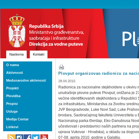
Naslovna
Kontakt
O nama
Aktivnosti
Plovput organizovao radionicu za naci
Međunarodne aktivnosti
28.04.2010.
Radionica za nacionalne stejkholdere u okvir
Projekti
unutrašnje plovne puteve Plovput, ordžana je 27
Plovidba
većine identifikovanih stejkholdera u Republici S
Propisi
za infrastrukturu, Ministarstva za životnu sredinu
JVP Beogradvode, Luke Novi Sad, Luke Prahovo
Usluge
brodara, Saobraćajnog fakulteta Univerziteta u
Medija Centar
Nacionalog parka Đerdap, Eko-Danubiusa Novi Sa
učestvovali i predstavnici naših partnera na pro
Linkovi
uprava Vukovar - Hrvatska), u skladu sa dogov
07-08. aprila 2010. godine u Galatiju.