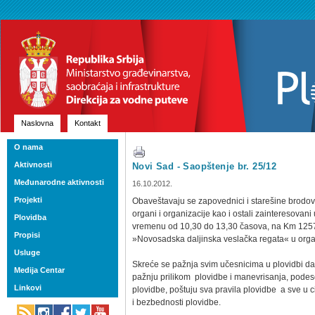
Naslovna
Kontakt
O nama
Aktivnosti
Novi Sad - Saopštenje br. 25/12
Međunarodne aktivnosti
16.10.2012.
Projekti
Obaveštavaju se zapovednici i starešine brodov
organi i organizacije kao i ostali zainteresovan
Plovidba
vremenu od 10,30 do 13,30 časova, na Km 1257,0
Propisi
»Novosadska daljinska veslačka regata« u org
Usluge
Skreće se pažnja svim učesnicima u plovidbi d
Medija Centar
pažnju prilikom plovidbe i manevrisanja, podese
Linkovi
plovidbe, poštuju sva pravila plovidbe a sve u ci
i bezbednosti plovidbe.