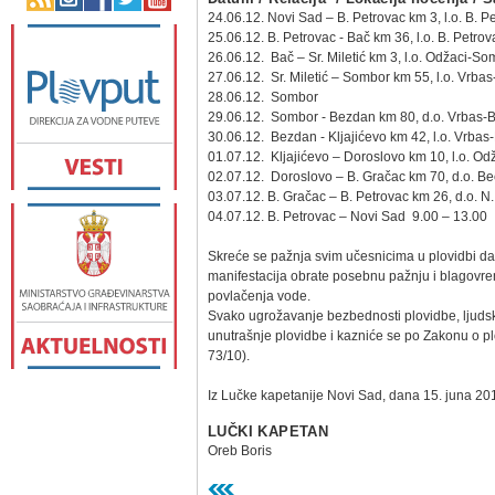
24.06.12. Novi Sad – B. Petrovac km 3, l.o. B. 
25.06.12. B. Petrovac - Bač km 36, l.o. B. Petr
26.06.12. Bač – Sr. Miletić km 3, l.o. Odžaci-S
27.06.12. Sr. Miletić – Sombor km 55, l.o. Vrba
28.06.12. Sombor
29.06.12. Sombor - Bezdan km 80, d.o. Vrbas-
30.06.12. Bezdan - Kljajićevo km 42, l.o. Vrba
01.07.12. Kljajićevo – Doroslovo km 10, l.o. O
02.07.12. Doroslovo – B. Gračac km 70, d.o. B
03.07.12. B. Gračac – B. Petrovac km 26, d.o. N
04.07.12. B. Petrovac – Novi Sad 9.00 – 13.00
Skreće se pažnja svim učesnicima u plovidbi da 
manifestacija obrate posebnu pažnju i blagovre
povlačenja vode.
Svako ugrožavanje bezbednosti plovidbe, ljudsk
unutrašnje plovidbe i kazniće se po Zakonu o pl
73/10).
Iz Lučke kapetanije Novi Sad, dana 15. juna 20
LUČKI KAPETAN
Oreb Boris