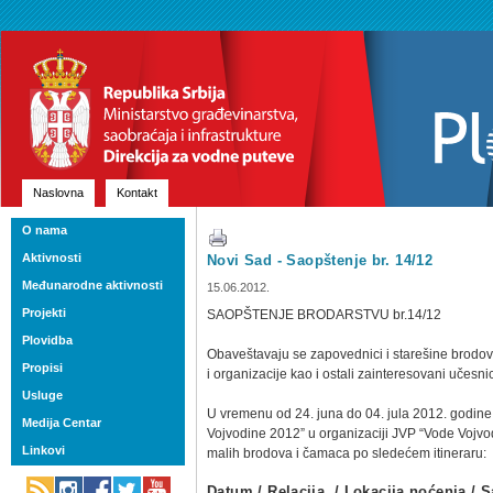
Naslovna
Kontakt
O nama
Aktivnosti
Novi Sad - Saopštenje br. 14/12
Međunarodne aktivnosti
15.06.2012.
Projekti
SAOPŠTENJE BRODARSTVU br.14/12
Plovidba
Obaveštavaju se zapovednici i starešine brodo
Propisi
i organizacije kao i ostali zainteresovani učesni
Usluge
U vremenu od 24. juna do 04. jula 2012. godine
Medija Centar
Vojvodine 2012” u organizaciji JVP “Vode Vojvo
Linkovi
malih brodova i čamaca po sledećem itineraru:
Datum / Relacija / Lokacija noćenja / S