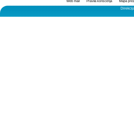
Web mail
Pravila korišćenja
Mapa prez
Direkcij